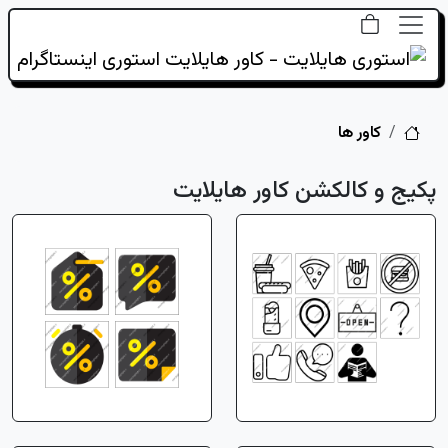
خانه
کاور ها
پکیج و کالکشن کاور هایلایت