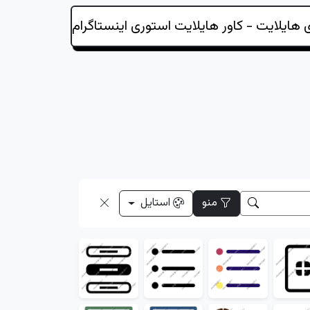
منو
استایل