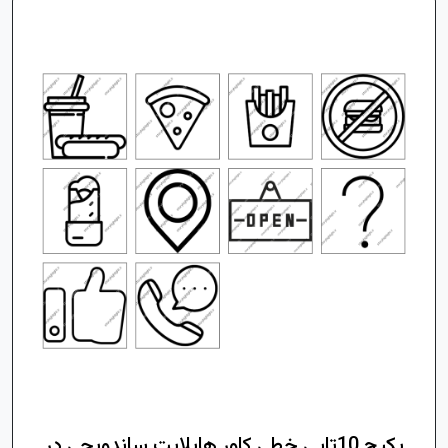
پکیج 10تایی خطی کاور هایلایت ساندویچی در