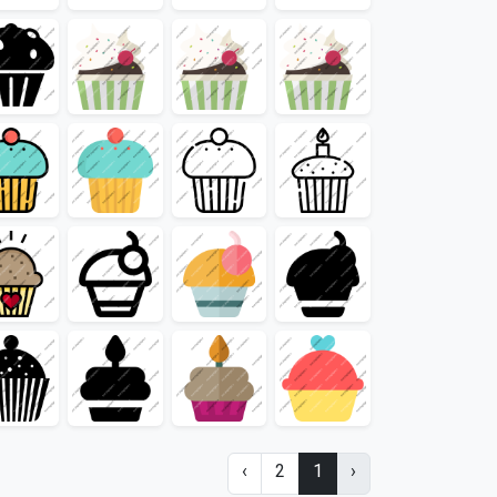
›
2
1
‹