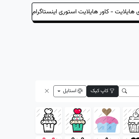
کاپ کیک
استایل