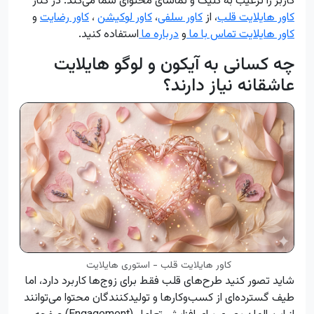
کاربر را ترغیب به کلیک و تماشای محتوای شما می‌کند. در کنار
کاور هایلایت قلب
، از
کاور سلفی
،
کاور لوکیشن
،
کاور رضایت
و
کاور هایلایت تماس با ما
و
درباره ما
استفاده کنید.
چه کسانی به آیکون و لوگو هایلایت
عاشقانه نیاز دارند؟
کاور هایلایت قلب - استوری هایلایت
شاید تصور کنید طرح‌های قلب فقط برای زوج‌ها کاربرد دارد، اما
طیف گسترده‌ای از کسب‌وکارها و تولیدکنندگان محتوا می‌توانند