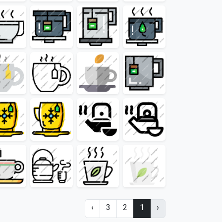
›
3
2
1
‹