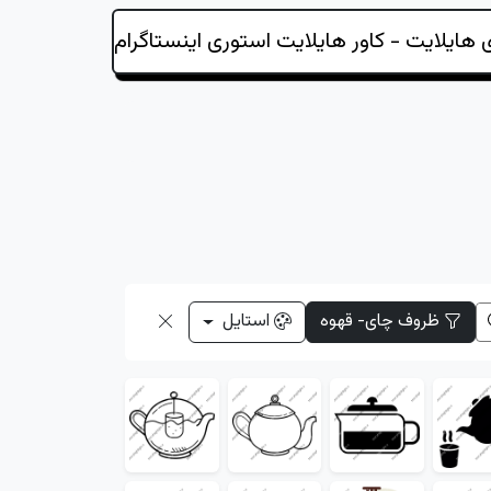
ظروف چای- قهوه
استایل