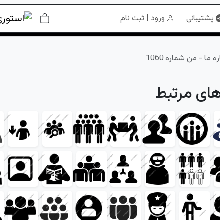
پشتیبانی
ورود | ثبت نام
 ما - من شماره 1060
های مرتبط