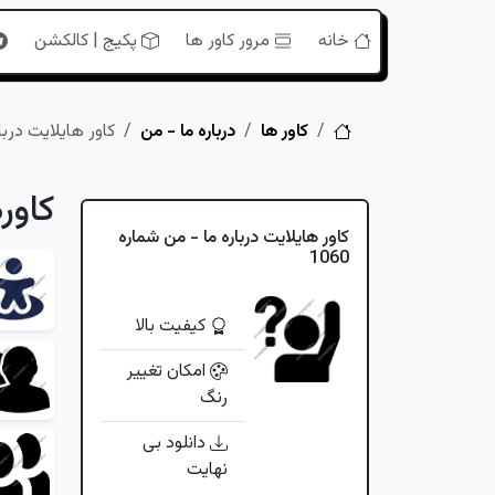
خانه
مرور کاور ها
پکیج | کالکشن
خانه
کاور ها
درباره ما - من
کاور هایلایت درباره
کاور
کاور هایلایت درباره ما - من شماره
1060
کیفیت بالا
امکان تغییر
رنگ
دانلود بی
نهایت