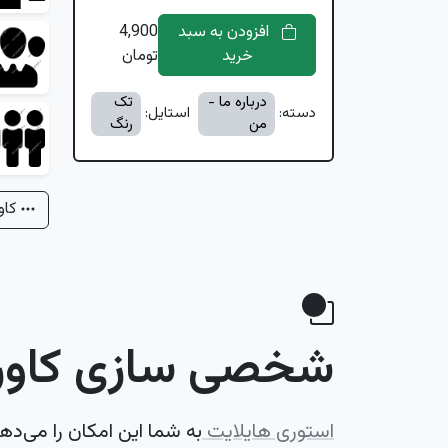
افزودن به سبد
4,900
خرید
تومان
درباره ما -
تک
دسته:
استایل:
من
رنگ
کاو
شخصی سازی کاور 
استوری هایلایت
به شما این امکان را می‌ده