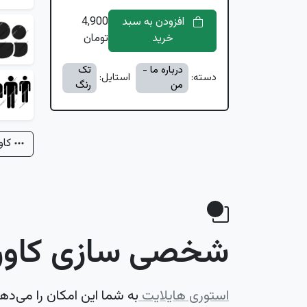
افزودن به سبد
4,900
خرید
تومان
درباره ما -
تک
دسته:
استایل:
من
رنگ
کاو
شخصی سازی کاور 
استوری هایلایت
به شما این امکان را می‌ده