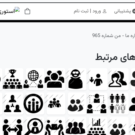
پشتیبانی
ورود | ثبت نام
ه ما - من شماره 965
های مرتبط