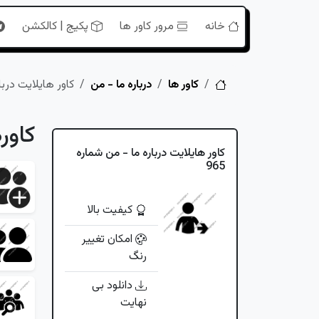
خانه
مرور کاور ها
پکیج | کالکشن
خانه
کاور ها
درباره ما - من
کاور هایلایت دربار
کاور
کاور هایلایت درباره ما - من شماره
965
کیفیت بالا
امکان تغییر
رنگ
دانلود بی
نهایت