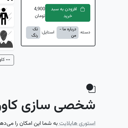
افزودن به سبد
4,900
خرید
تومان
درباره ما -
تک
دسته:
استایل:
من
رنگ
کاو
شخصی سازی کاور 
استوری هایلایت
به شما این امکان را می‌ده