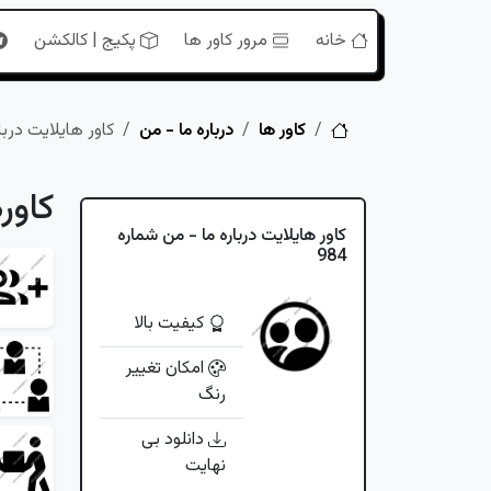
خانه
مرور کاور ها
پکیج | کالکشن
خانه
کاور ها
درباره ما - من
کاور هایلایت دربار
کاور
کاور هایلایت درباره ما - من شماره
984
کیفیت بالا
امکان تغییر
رنگ
دانلود بی
نهایت